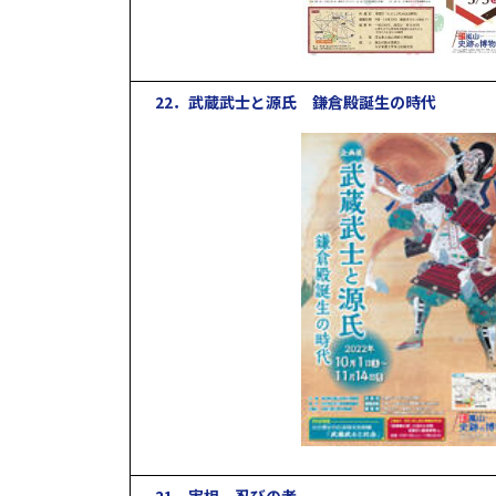
22．武蔵武士と源氏 鎌倉殿誕生の時代
21．実相 忍びの者