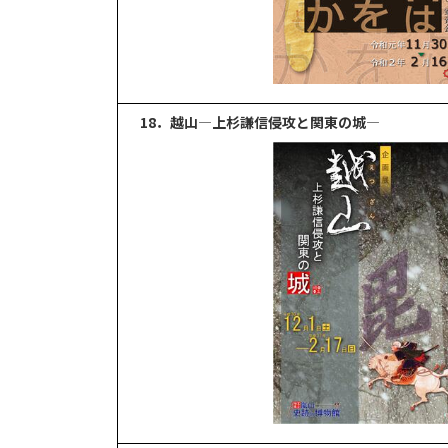
18．越山―上杉謙信侵攻と関東の城―