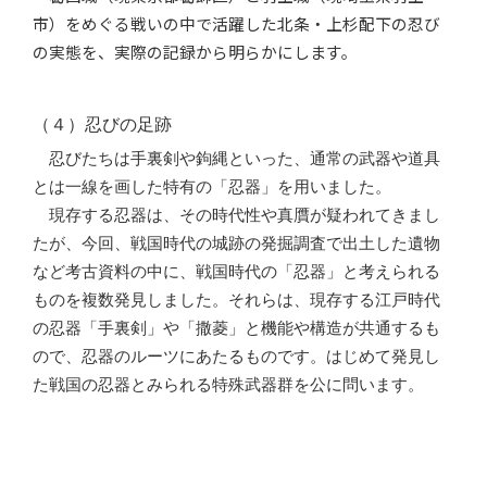
市）をめぐる戦いの中で活躍した北条・上杉配下の忍び
の実態を、実際の記録から明らかにします。
（４）忍びの足跡
忍びたちは手裏剣や鉤縄といった、通常の武器や道具
とは一線を画した特有の「忍器」を用いました。
現存する忍器は、その時代性や真贋が疑われてきまし
たが、今回、戦国時代の城跡の発掘調査で出土した遺物
など考古資料の中に、戦国時代の「忍器」と考えられる
ものを複数発見しました。それらは、現存する江戸時代
の忍器「手裏剣」や「撒菱」と機能や構造が共通するも
ので、忍器のルーツにあたるものです。はじめて発見し
た戦国の忍器とみられる特殊武器群を公に問います。