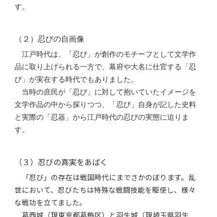
す。
（２）忍びの自画像
江戸時代は、「忍び」が創作のモチーフとして文学作
品に取り上げられる一方で、幕府や大名に仕官する「忍
び」が実在する時代でもありました。
当時の庶民が「忍び」に対して抱いていたイメージを
文学作品の中から探りつつ、「忍び」自身が記した史料
と実際の「忍器」から江戸時代の忍びの実態に迫りま
す。
（３）忍びの真実をあばく
「忍び」の存在は戦国時代にまでさかのぼります。乱
世において、忍びたちは特殊な戦闘技能を駆使し、様々
な戦功を立てました。
葛西城（現東京都葛飾区）と羽生城（現埼玉県羽生