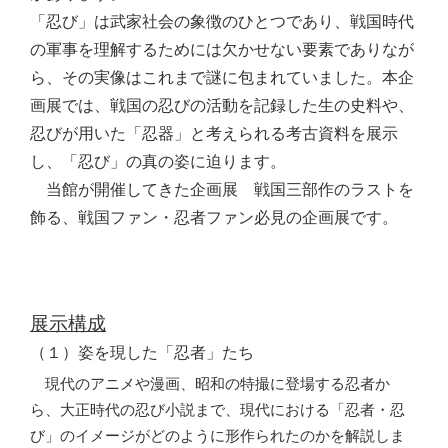
「忍び」は武家社会の象徴のひとつであり、戦国時代
の軍事を理解するためには欠かせない要素でありなが
ら、その実像はこれまで謎に包まれていました。本企
画展では、戦国の忍びの活動を記録した生の史料や、
忍びが用いた「忍器」と考えられる考古資料を展示
し、「忍び」の真の姿に迫ります。
当館が開催してきた企画展 戦国三部作のラストを
飾る、戦国ファン・忍者ファン必見の企画展です。
展示構成
（１）姿を現した「忍者」たち
現代のアニメや漫画、昭和の特撮に登場する忍者か
ら、大正時代の忍び小説まで、現代における「忍者・忍
び」のイメージがどのように形作られたのかを解説しま