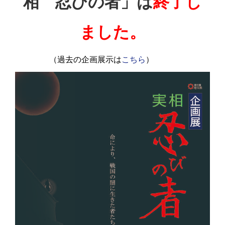
相 忍びの者」は
終了し
ました。
（過去の企画展示は
こちら
）