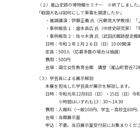
（２）嵐山史跡の博物館セミナー ※終了しました
「戦国大名は如何にして軍需を調達したか」
・基調講演：伊藤正義 氏（元鶴見大学教授）「
・事例報告１：盛本昌広 氏（中世史研究家）「軍
・事例報告２：佐々木満 氏（武田氏館跡歴史館館
日時：令和２年１月２６日（日）10:00開演
定員：500人（応募多数の場合は抽選）
費用：500円
会場：国立女性教育会館 講堂（嵐山町菅谷72
（３）学芸員による展示解説
本展を担当した学芸員が展示を解説します。
日時：令和元年12月8日（日）・15日（日）令和2
※時間はいずれも13：30～14:30
費用：入館料（一般100円、学生・高校生60円
会場：当館展示室
申込：不要。当日展示室受付前にお集まりくだ