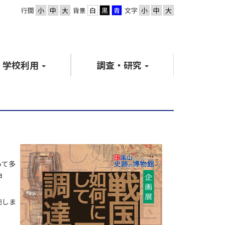
行間
背景
文字
学校利用
調査・研究
って多
甲
施しま