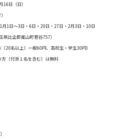
月16日（日）
で）
1月1日～3日・6日・20日・27日・2月3日・10日
埼玉県比企郡嵐山町菅谷757）
体〈20名以上〉一般60円、高校生・学生30円）
付添１名を含む）は無料
8）