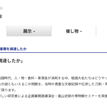
展示
催し物
て軍需を調達したか
調達したか」
国時代、人・物・食料・軍資金が消耗する中、戦国大名たちはどうや
大の謎ともいえるこの問題を、当時の貴重な文献記録や伝世した刀剣・
て探ります。
しい研究者による企画展関連講演会・嵐山史跡の博物館セミナーを実