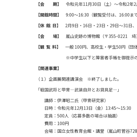
【会 期】
令和元年11月30日（土）～令和2年2
【開館時間】
9:00～16:30（観覧受付は、16:00ま
【休 館 日】
2月9日・16日・23日・29日～31日、
【会 場】
嵐山史跡の博物館（〒355-0221 
【観 覧 料】
一般 100円、高校生・学生50円（団
※中学生以下と障害者手帳を御提示の方（
【関連事業】
（１）企画展関連講演会 ※終了しました。
「戦国武将と甲冑―武装自弁とお貸具足―」
講師：伊澤昭二氏（甲冑研究家）
日時：令和元年12月13日（金）13:45～15:30
定員：500人（応募多数の場合は抽選）
費用：100円
会場：国立女性教育会館・講堂（嵐山町菅谷72