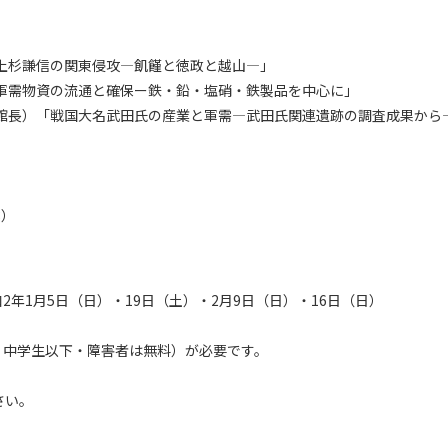
。
上杉謙信の関東侵攻―飢饉と徳政と越山―」
需物資の流通と確保ー鉄・鉛・塩硝・鉄製品を中心に」
長）「戦国大名武田氏の産業と軍需―武田氏関連遺跡の調査成果から
8）
年1月5日（日）・19日（土）・2月9日（日）・16日（日）
、中学生以下・障害者は無料）が必要です。
さい。