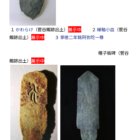
１
かわらけ
（菅谷館跡出土）
展示中
２
縁釉小皿
（菅谷
館跡出土）
展示中
３
享徳二年銘阿弥陀一尊
種子板碑（菅谷
館跡出土）
展示中