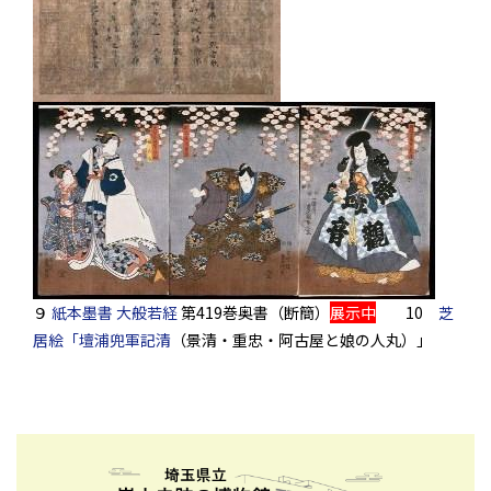
９
紙本墨書 大般若経
第419
巻奥書（断簡）
展示中
10
芝
居絵「壇浦兜軍記清
（景清・重忠・阿古屋と娘の人丸）」