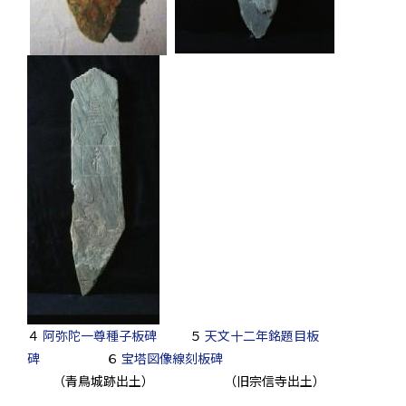
４
阿弥陀一尊種子板碑
５
天文十二年銘題目板
碑
６
宝塔図像線刻板碑
（青鳥城跡出土） （旧宗信寺出土）