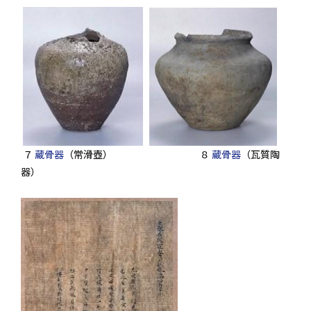
７
蔵骨器
（常滑壺） ８
蔵骨器
（瓦質陶
器）