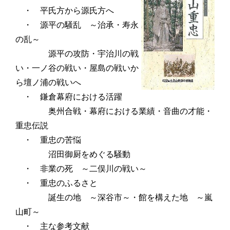
・ 平氏方から源氏方へ
・ 源平の騒乱 ～治承・寿永
の乱～
源平の攻防・宇治川の戦
い・一ノ谷の戦い・屋島の戦いか
ら壇ノ浦の戦いへ
・ 鎌倉幕府における活躍
奥州合戦・幕府における業績・音曲の才能・
重忠伝説
・ 重忠の苦悩
沼田御厨をめぐる騒動
・ 非業の死 ～二俣川の戦い～
・ 重忠のふるさと
誕生の地 ～深谷市～・館を構えた地 ～嵐
山町～
・ 主な参考文献