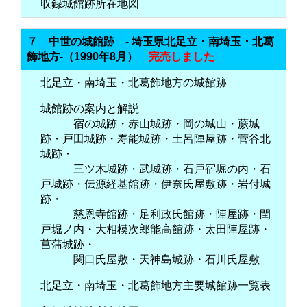
収録城館跡所在地図
７ 中世の城館跡 - 埼玉県北足立・南埼玉・北葛
飾地方-（1990年8月）
完売しました
北足立・南埼玉・北葛飾地方の城館跡
城館跡の案内と解説
宿の城跡・赤山城跡・岡の城山・蕨城
跡・戸田城跡・寿能城跡・土呂陣屋跡・菅谷北
城跡・
三ツ木城跡・武城跡・石戸宿堀の内・石
戸城跡・伝源経基館跡・伊奈氏屋敷跡・岩付城
跡・
慈恩寺館跡・足利政氏館跡・陣屋跡・閏
戸堀ノ内・大相模次郎能高館跡・太田陣屋跡・
菖蒲城跡・
関口氏屋敷・天神島城跡・石川氏屋敷
北足立・南埼玉・北葛飾地方主要城館跡一覧表