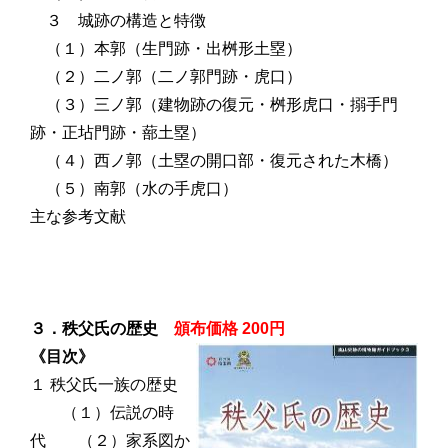
３ 城跡の構造と特徴
（１）本郭（生門跡・出桝形土塁）
（２）二ノ郭（二ノ郭門跡・虎口）
（３）三ノ郭（建物跡の復元・桝形虎口・搦手門
跡・正坫門跡・蔀土塁）
（４）西ノ郭（土塁の開口部・復元された木橋）
（５）南郭（水の手虎口）
主な参考文献
３．秩父氏の歴史
頒布価格 200円
《目次》
１ 秩父氏一族の歴史
（１）伝説の時
代 （２）家系図か