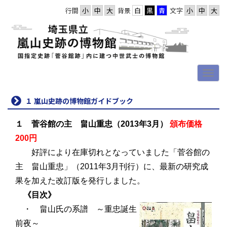
行間
背景
文字
１ 嵐山史跡の博物館ガイドブック
１ 菅谷館の主 畠山重忠（2013年3月）
頒布価格
200円
好評により在庫切れとなっていました「菅谷館の
主 畠山重忠」（2011年3月刊行）に、最新の研究成
果を加えた改訂版を発行しました。
《目次》
・
畠山氏の系譜 ～重忠誕生
前夜～