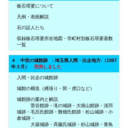
板石塔婆について
凡例・表紙解説
石の証人たち
収録板石塔婆所在地図・市町村別板石塔婆基数
一覧
４ 中世の城館跡 - 埼玉県入間・比企地方-（1987
年３月）
完売しました
入間・比企の城館跡
城館の構造（縄張り・郭・虎口など）
城館跡の案内と解説
菅谷館跡・滝の城跡・大堀山館跡・浅羽
城跡・毛呂氏館跡・難畑氏館跡・松山城跡・小
倉城跡・
大築城跡・斉藤氏城跡・杉山城跡・青鳥