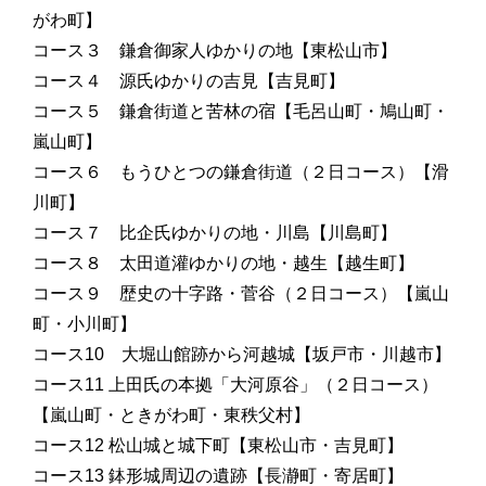
がわ町】
コース３ 鎌倉御家人ゆかりの地
【東松山市
】
コース４ 源氏ゆかりの吉見【吉見町】
コース５ 鎌倉街道と苦林の宿
【毛呂山町・鳩山町・
嵐山町
】
コース６ もうひとつの鎌倉街道（２日コース）
【滑
川町】
コース７ 比企氏ゆかりの地・川島
【川島町】
コース８ 太田道灌ゆかりの地・越生
【越生町】
コース９ 歴史の十字路・菅谷（２日コース）
【嵐山
町・小川町】
コース10 大堀山館跡から河越城
【坂戸市・川越市】
コース11 上田氏の本拠「大河原谷」（２日コース）
【嵐山町・ときがわ町・東秩父村】
コース12 松山城と城下町
【東松山市・吉見町】
コース13 鉢形城周辺の遺跡
【長瀞町・寄居町】