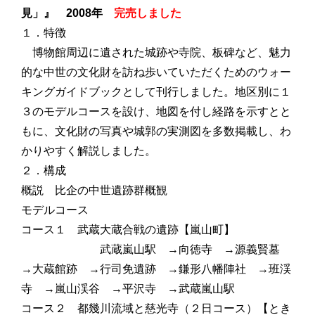
見」』 2008年
完売しました
１．特徴
博物館周辺に遺された城跡や寺院、板碑など、魅力
的な中世の文化財を訪ね歩いていただくためのウォー
キングガイドブックとして刊行しました。地区別に１
３のモデルコースを設け、地図を付し経路を示すとと
もに、文化財の写真や城郭の実測図を多数掲載し、わ
かりやすく解説しました。
２．構成
概説 比企の中世遺跡群概観
モデルコース
コース１ 武蔵大蔵合戦の遺跡
【嵐山町】
武蔵嵐山駅 →向徳寺 →源義賢墓
→大蔵館跡 →行司免遺跡 →鎌形八幡陣社 →班渓
寺 →嵐山渓谷 →平沢寺 →武蔵嵐山駅
コース２ 都幾川流域と慈光寺（２日コース）
【とき