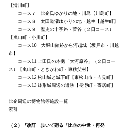
【滑川町】
コース７ 比企氏ゆかりの地・川島
【川島町】
コース８ 太田道灌ゆかりの地・越生
【越生町】
コース９ 歴史の十字路・菅谷（２日コース）
【
嵐山町・小川町】
コース10 大堀山館跡から河越城
【坂戸市・川越
市】
コース11 上田氏の本拠「大河原谷」（２日コー
ス）
【嵐山町・ときがわ町・東秩父村】
コース12 松山城と城下町
【東松山市・吉見町】
コース13 鉢形城周辺の遺跡
【長瀞町・寄居町】
比企周辺の博物館等施設一覧
索引
（２）『改訂 歩いて廻る「比企の中世・再発