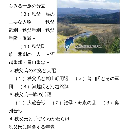
らみる一族の分立
（３）秩父一族の
主要な人物 －秩父
武綱・秩父重綱・秩父
重隆・厳耀－
（４）秩父氏一
族、悲劇の二人 －河
越重頼・畠山重忠－
２ 秩父氏の本拠と支配
（１）秩父氏と嵐山町周辺 （２）畠山氏とその軍
団 （３）河越氏と河越館跡
３ 秩父氏一族の活躍
（１）大蔵合戦 （２）治承・寿永の乱 （３）奥
州合戦
４ 秩父氏と手づくねかわらけ
秩父氏に関係する年表