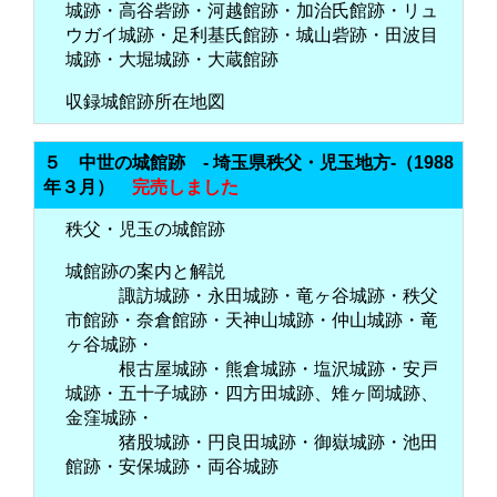
城跡・高谷砦跡・河越館跡・加治氏館跡・リュ
ウガイ城跡・足利基氏館跡・城山砦跡・田波目
城跡・大堀城跡・大蔵館跡
収録城館跡所在地図
５ 中世の城館跡 - 埼玉県秩父・児玉地方-（1988
年３月）
完売しました
秩父・児玉の城館跡
城館跡の案内と解説
諏訪城跡・永田城跡・竜ヶ谷城跡・秩父
市館跡・奈倉館跡・天神山城跡・仲山城跡・竜
ヶ谷城跡・
根古屋城跡・熊倉城跡・塩沢城跡・安戸
城跡・五十子城跡・四方田城跡、雉ヶ岡城跡、
金窪城跡・
猪股城跡・円良田城跡・御嶽城跡・池田
館跡・安保城跡・両谷城跡