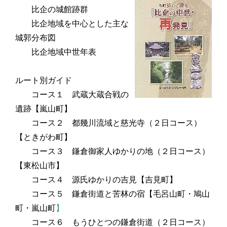
比企の城館跡群
比企地域を中心とした主な
城郭分布図
比企地域中世年表
ルート別ガイド
コース１ 武蔵大蔵合戦の
遺跡
【嵐山町】
コース２ 都幾川流域と慈光寺（２日コース）
【ときがわ町】
コース３ 鎌倉御家人ゆかりの地（２日コース）
【東松山市
】
コース４ 源氏ゆかりの吉見【吉見町】
コース５ 鎌倉街道と苦林の宿【毛呂山町・鳩山
町・嵐山町
】
コース６ もうひとつの鎌倉街道（２日コース）