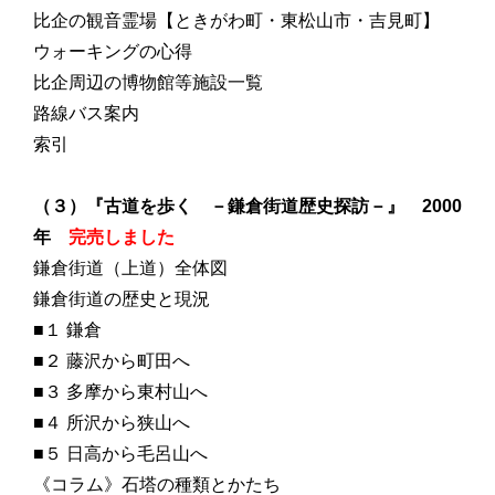
比企の観音霊場
【ときがわ町・東松山市・吉見町】
ウォーキングの心得
比企周辺の博物館等施設一覧
路線バス案内
索引
（３）『古道を歩く －鎌倉街道歴史探訪－』 2000
年
完売しました
鎌倉街道（上道）全体図
鎌倉街道の歴史と現況
■１ 鎌倉
■２ 藤沢から町田へ
■３ 多摩から東村山へ
■４ 所沢から狭山へ
■５ 日高から毛呂山へ
《コラム》石塔の種類とかたち