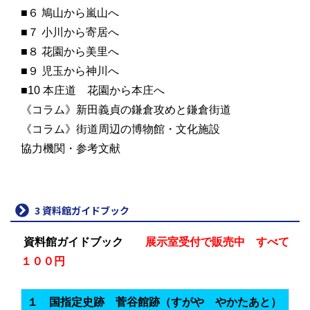
■６ 鳩山から嵐山へ
■７ 小川から寄居へ
■８ 花園から美里へ
■９ 児玉から神川へ
■10 本庄道 花園から本庄へ
《コラム》新田義貞の鎌倉攻めと鎌倉街道
《コラム》街道周辺の博物館・文化施設
協力機関・参考文献
3 資料館ガイドブック
資料館ガイドブック
展示室受付で販売中
すべて
１００円
１ 国指定史跡 菅谷館跡（すがや やかたあと）