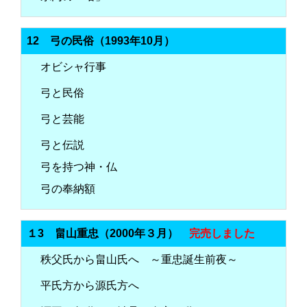
12 弓の民俗（1993年10月）
オビシャ行事
弓と民俗
弓と芸能
弓と伝説
弓を持つ神・仏
弓の奉納額
１3 畠山重忠（2000年３月）
完売しました
秩父氏から畠山氏へ ～重忠誕生前夜～
平氏方から源氏方へ