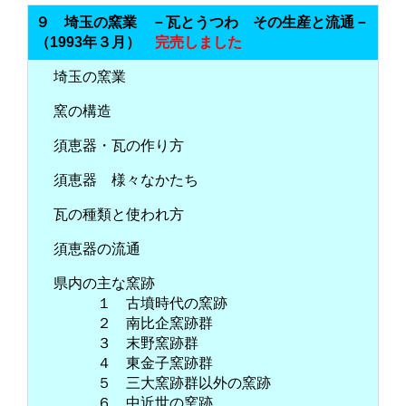
９ 埼玉の窯業 －瓦とうつわ その生産と流通－
（1993年３月）
完売しました
埼玉の窯業
窯の構造
須恵器・瓦の作り方
須恵器 様々なかたち
瓦の種類と使われ方
須恵器の流通
県内の主な窯跡
１ 古墳時代の窯跡
２ 南比企窯跡群
３ 末野窯跡群
４ 東金子窯跡群
５ 三大窯跡群以外の窯跡
６ 中近世の窯跡