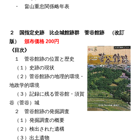
・ 畠山重忠関係略年表
２ 国指定史跡 比企城館跡群 菅谷館跡 （
改訂
版）
頒布価格 200円
《目次》
１ 菅谷館跡の位置と歴史
（１）史跡の現状
（２）菅谷館跡の地理的環境・
地政学的環境
（３）記録に残る菅谷館・須賀
谷（菅谷）城
２ 菅谷館跡の発掘調査
（１）発掘調査の概要
（２）検出された遺構
（３）出土遺物