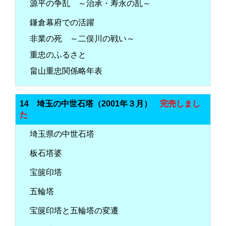
源平の争乱 ～治承・寿永の乱～
鎌倉幕府での活躍
非業の死 ～二俣川の戦い～
重忠のふるさと
畠山重忠関係略年表
14 埼玉の中世石塔（2001年３月）
完売しまし
た
埼玉県の中世石塔
板石塔婆
宝篋印塔
五輪塔
宝篋印塔と五輪塔の変遷